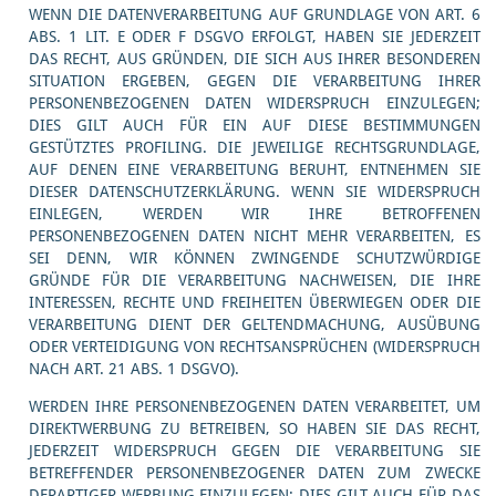
WENN DIE DATENVERARBEITUNG AUF GRUNDLAGE VON ART. 6
ABS. 1 LIT. E ODER F DSGVO ERFOLGT, HABEN SIE JEDERZEIT
DAS RECHT, AUS GRÜNDEN, DIE SICH AUS IHRER BESONDEREN
SITUATION ERGEBEN, GEGEN DIE VERARBEITUNG IHRER
PERSONENBEZOGENEN DATEN WIDERSPRUCH EINZULEGEN;
DIES GILT AUCH FÜR EIN AUF DIESE BESTIMMUNGEN
GESTÜTZTES PROFILING. DIE JEWEILIGE RECHTSGRUNDLAGE,
AUF DENEN EINE VERARBEITUNG BERUHT, ENTNEHMEN SIE
DIESER DATENSCHUTZERKLÄRUNG. WENN SIE WIDERSPRUCH
EINLEGEN, WERDEN WIR IHRE BETROFFENEN
PERSONENBEZOGENEN DATEN NICHT MEHR VERARBEITEN, ES
SEI DENN, WIR KÖNNEN ZWINGENDE SCHUTZWÜRDIGE
GRÜNDE FÜR DIE VERARBEITUNG NACHWEISEN, DIE IHRE
INTERESSEN, RECHTE UND FREIHEITEN ÜBERWIEGEN ODER DIE
VERARBEITUNG DIENT DER GELTENDMACHUNG, AUSÜBUNG
ODER VERTEIDIGUNG VON RECHTSANSPRÜCHEN (WIDERSPRUCH
NACH ART. 21 ABS. 1 DSGVO).
WERDEN IHRE PERSONENBEZOGENEN DATEN VERARBEITET, UM
DIREKTWERBUNG ZU BETREIBEN, SO HABEN SIE DAS RECHT,
JEDERZEIT WIDERSPRUCH GEGEN DIE VERARBEITUNG SIE
BETREFFENDER PERSONENBEZOGENER DATEN ZUM ZWECKE
DERARTIGER WERBUNG EINZULEGEN; DIES GILT AUCH FÜR DAS