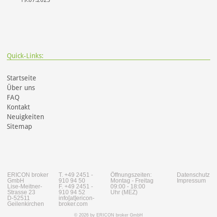
19.07.2023
Quick-Links:
Startseite
Über uns
FAQ
Kontakt
Neuigkeiten
Sitemap
ERICON broker
T. +49 2451 -
Öffnungszeiten:
Datenschutz
GmbH
910 94 50
Montag - Freitag
Impressum
Lise-Meitner-
F. +49 2451 -
09:00 - 18:00
Strasse 23
910 94 52
Uhr (MEZ)
D-52511
info[at]ericon-
Geilenkirchen
broker.com
© 2026 by ERICON broker GmbH