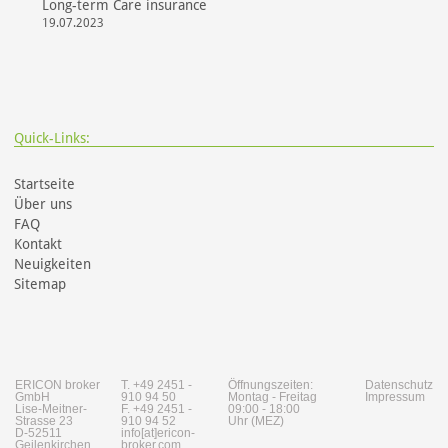
Long-term Care insurance
19.07.2023
Quick-Links:
Startseite
Über uns
FAQ
Kontakt
Neuigkeiten
Sitemap
ERICON broker
T. +49 2451 -
Öffnungszeiten:
Datenschutz
GmbH
910 94 50
Montag - Freitag
Impressum
Lise-Meitner-
F. +49 2451 -
09:00 - 18:00
Strasse 23
910 94 52
Uhr (MEZ)
D-52511
info[at]ericon-
Geilenkirchen
broker.com