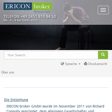
Toggl
navig
TELEFON +49 2451 910 94 50
Mo - Fr, 9 bis 18Uhr (CET)
Sprache
Druckansicht
Über uns
Die Entstehung
ERICON broker GmbH wurde im November 2011 von Richard
Connolly gegründet, dem alleinigen Gesellschafter und