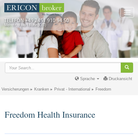
Toggl
navig
TELEFON +49 2451 910 94 50
Mo - Fr, 9 bis 18Uhr (CET)
Sprache
Druckansicht
Versicherungen
Kranken
Privat - International
Freedom
Freedom Health Insurance